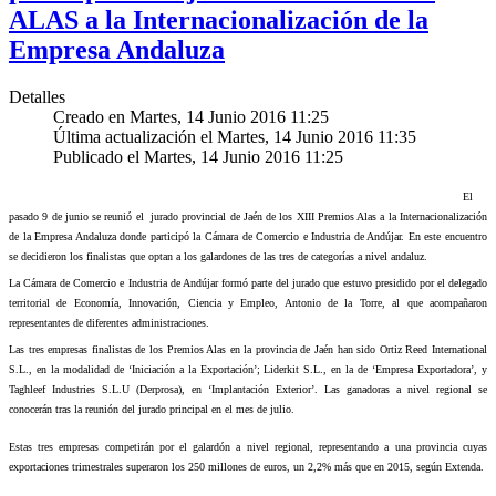
ALAS a la Internacionalización de la
Empresa Andaluza
Detalles
Creado en Martes, 14 Junio 2016 11:25
Última actualización el Martes, 14 Junio 2016 11:35
Publicado el Martes, 14 Junio 2016 11:25
El
pasado 9 de junio se reunió el jurado provincial de Jaén de los XIII Premios Alas a la Internacionalización
de la Empresa Andaluza donde participó la Cámara de Comercio e Industria de Andújar.
En este encuentro
se decidieron los finalistas que optan a los galardones de las tres de categorías a nivel andaluz.
La Cámara
de Comercio e Industria de Andújar formó parte del jurado que estuvo presidido por el delegado
territorial de Economía, Innovación, Ciencia y Empleo, Antonio de
la Torre
, al que acompañaron
representantes de diferentes administraciones.
Las tres empresas finalistas de los Premios Alas en la provincia de Jaén han sido Ortiz Reed International
S.L., en la modalidad de ‘Iniciación a la Exportación’; Liderkit S.L., en la de ‘Empresa Exportadora’, y
Taghleef Industries S.L.U (Derprosa), en ‘Implantación Exterior’. Las ganadoras a nivel regional se
conocerán tras la reunión del jurado principal en el mes de julio.
Estas tres empresas competirán por el galardón a nivel regional, representando a una provincia cuyas
exportaciones trimestrales superaron los 250 millones de euros, un 2,2% más que en 2015, según Extenda.