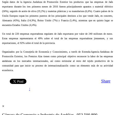
Según datos de la Agencia Andaluza de Promoción Exterior los productos que las empresas de Jaén
exportaron durante los tres primeros meses de 2016 fueron principalmente aparatos y material eléctrico
(56%), seguido de aceite de oliva (19,2%) y materias plásticas y su manufactura (6,6%). Cuatro países de la
Unión Europea copan los primeros puestos de los principales destinos a los que vende Jaén, en concreto,
Alemania (43%), Italia (14,9%), Reino Unido (7%) y Francia (5,4%), mientras que en quinto lugar se
encuentra Estados Unidos (4,4%).
Un total de 220 empresas exportadoras regulares de Jaén exportaron por valor de 240 millones de euros.
Estas empresas representaron el 49% sobre el total de las empresas exportadoras jiennenses, y sus
exportaciones, el 92% sobre el total de la provincia.
Organizados por la Consejería de Economía y Conocimiento, a través de Extenda-Agencia Andaluza de
Promoción Exterior, los Premios Alas tienen como principal objetivo reconocer la labor de las empresas
andaluzas en los mercados internacionales, así como estimular al resto del tejido productivo de la
comunidad para que inicie su proceso de internacionalización como un elemento más de su actividad
económica.
Share
:
×
Cámara de Comercio e Industria de Andújar - 953 500 890 -