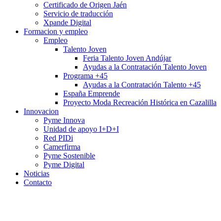
Certificado de Origen Jaén
Servicio de traducción
Xpande Digital
Formacion y empleo
Empleo
Talento Joven
Feria Talento Joven Andújar
Ayudas a la Contratación Talento Joven
Programa +45
Ayudas a la Contratación Talento +45
España Emprende
Proyecto Moda Recreación Histórica en Cazalilla
Innovacion
Pyme Innova
Unidad de apoyo I+D+I
Red PIDi
Camerfirma
Pyme Sostenible
Pyme Digital
Noticias
Contacto