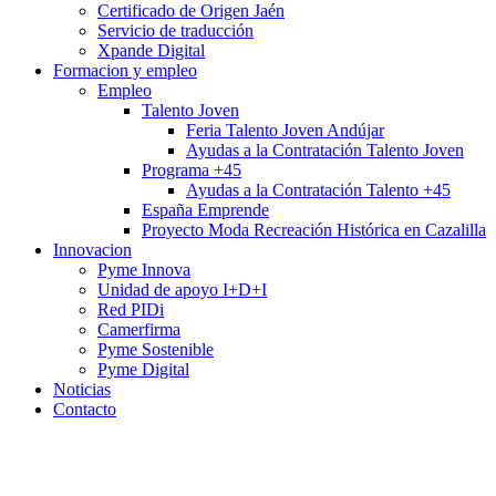
Certificado de Origen Jaén
Servicio de traducción
Xpande Digital
Formacion y empleo
Empleo
Talento Joven
Feria Talento Joven Andújar
Ayudas a la Contratación Talento Joven
Programa +45
Ayudas a la Contratación Talento +45
España Emprende
Proyecto Moda Recreación Histórica en Cazalilla
Innovacion
Pyme Innova
Unidad de apoyo I+D+I
Red PIDi
Camerfirma
Pyme Sostenible
Pyme Digital
Noticias
Contacto